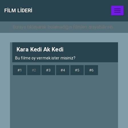
FILM LIDERI
Toggl
naviga
Kara Kedi Ak Kedi
Bu filme oy vermek ister misiniz?
#1
#2
#3
#4
#5
#6