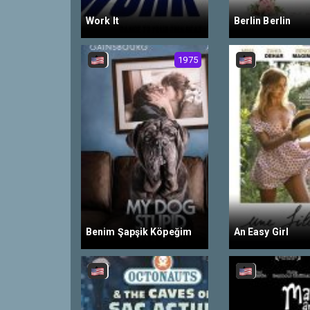
Work It
Berlin Berlin
1975
Benim Şapşik Köpeğim
An Easy Girl