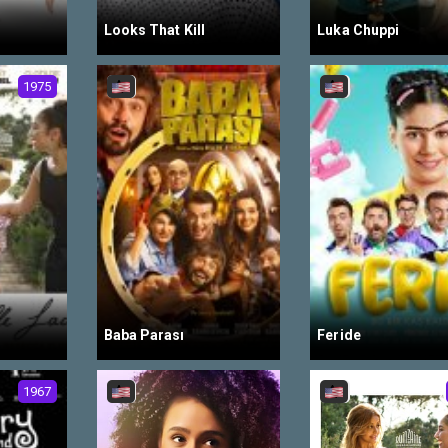
Looks That Kill
Luka Chuppi
1975
Baba Parası
Feride
1967