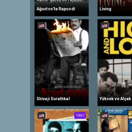
Hachi-gatsu no rapusodî, Rhapsody In August
Ağustos'ta Rapsodi
Living
Shivaji Surathkal
Yüksek ve Alçak
1967