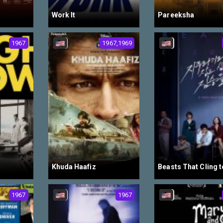
Work It
Pareeksha
1967
1967,1969
Khuda Haafiz
1967
1967