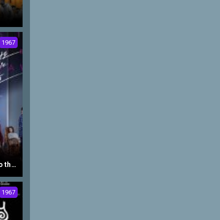
1967
Beasts That Cling to the Straw
1967