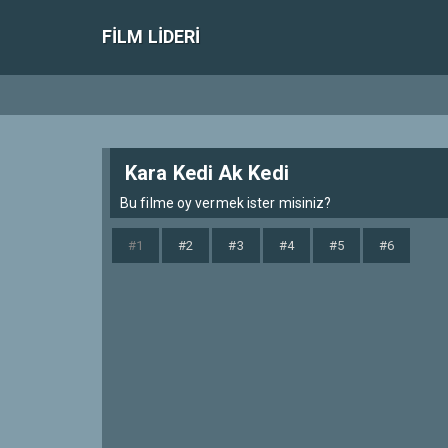
FILM LIDERI
Kara Kedi Ak Kedi
Bu filme oy vermek ister misiniz?
#1
#2
#3
#4
#5
#6