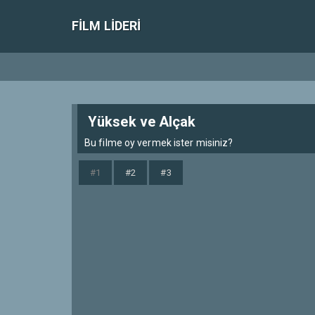
FILM LIDERI
Yüksek ve Alçak
Bu filme oy vermek ister misiniz?
#1
#2
#3