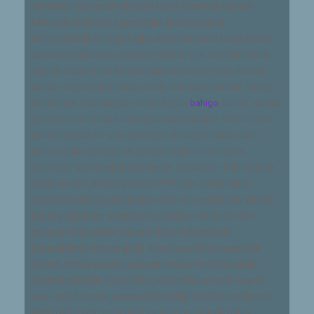
olmaktadır bu nedenle bir çok bahis sitesinde oyunları
kararında bırakmanız gerektiğini aktaran yazılar
bulunmaktadır. Bildiğiniz gibi ülkemizde yasal bahis siteleri
sadece misli, nesine, bilyoner ve tuttur gibi sitelerdir bunun
dışında kalan ve canlı bahis yapmanıza izin veren sitelerin
tamamı kaçak bahis sitesi olarak adlandırılmaktadır Türkiye
Cumhuriyeti vatandaşları ise bu ‘kaçak
bahigo
siteleri‘ altında
yer alan firmalardan bahis oynamaları yasaktır. Özellikle son
yıllarda yapılan bir çok operasyon ile kaçak iddaa, canlı
bahis, casino oynatan ve oynayan kişilere idari işlem
yapılmıştır ayrıca yapılmaya devam etmektedir. Peki insanlar
neden bu tarz sitelere yöneliyor? Toplum olarak bahis
oyunlarına oldukça meraklıyız ve bu tarz oyunlardan yüksek
kazanç sağlamayı seviyoruz bu durumun farkında olan
yabancı bahis siteleri ise hem daha fazla müşteri
kazanabilmek hemde güçlü finans kaynakları sayesinde
yüksek oranda kazanç sağlayan maçlar ve müsabakalar
düzenlemektedir. Yasal bahis sitelerinde ise sınırlı sayıda
oyun çeşidi olması, seçeneklerin azlığı ve bahis oranlarının
tatmin edici olmaması oyun oynayanların kaçak bahis