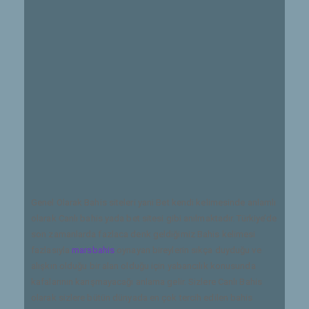
Genel Olarak Bahis siteleri yani Bet kendi kelimesinde anlamlı
olarak Canlı bahis yada bet sitesi gibi anılmaktadır. Türkiye’de
son zamanlarda fazlaca denk geldiğimiz Bahis kelimesi
fazlasıyla
marsbahis
oynayan bireylerin sıkça duyduğu ve
alışkın olduğu bir alan olduğu için yabancılık konusunda
kafalarının karışmayacağı anlama gelir. Sizlere Canlı Bahis
olarak sizlere bütün dünyada en çok tercih edilen bahis