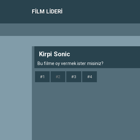
FILM LIDERI
Kirpi Sonic
Bu filme oy vermek ister misiniz?
#1
#2
#3
#4