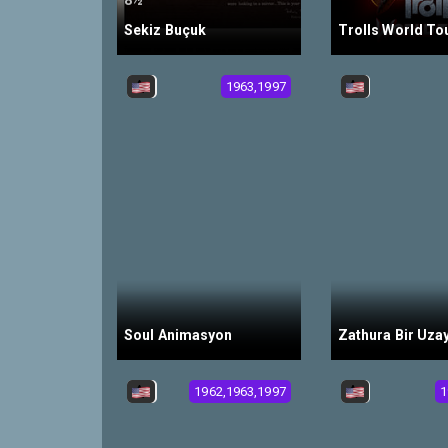
8½
Sekiz Buçuk
Trolls World To
1963,1997
Soul Animasyon
1962,1963,1997
1