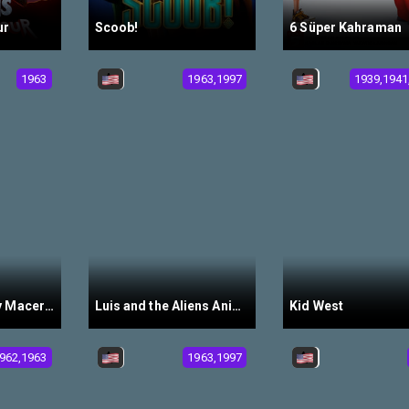
ur
Scoob!
6 Süper Kahraman
1963
1963,1997
1939,1941
Zathura Bir Uzay Macerası
Luis and the Aliens Animasyon
Kid West
962,1963
1963,1997