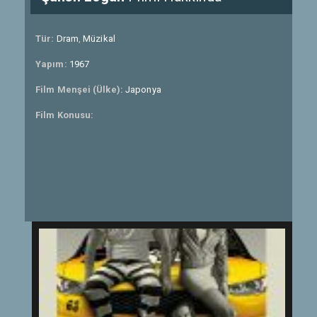
Tür:
Dram
,
Müzikal
Yapım:
1967
Film Menşei (Ülke):
Japonya
Film Konusu: