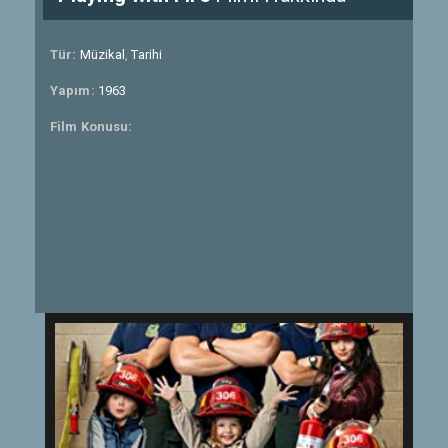
Tür:
Müzikal
,
Tarihi
Yapım:
1963
Film Konusu: