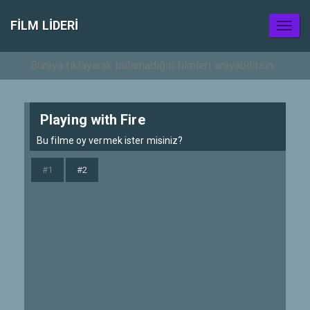
FILM LIDERI
Toggl
naviga
Playing with Fire
Bu filme oy vermek ister misiniz?
#1
#2