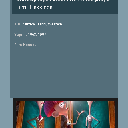
Filmi Hakkında
Tür:
Müzikal
,
Tarihi
,
Western
Yapım:
1963
,
1997
Film Konusu: