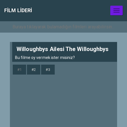
FILM LIDERI
Toggl
naviga
Willoughbys Ailesi The Willoughbys
Bu filme oy vermek ister misiniz?
#1
#2
#3