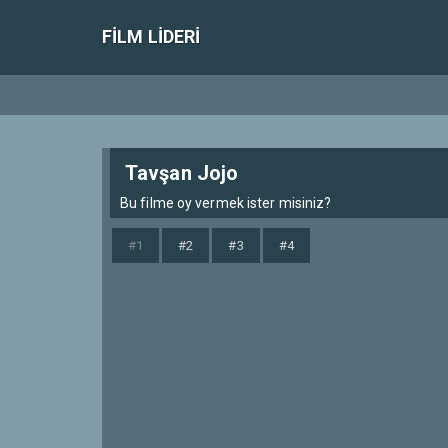
FILM LIDERI
Tavşan Jojo
Bu filme oy vermek ister misiniz?
#1
#2
#3
#4