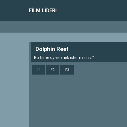
FILM LIDERI
Dolphin Reef
Bu filme oy vermek ister misiniz?
#1
#2
#3