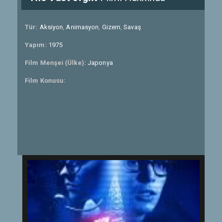
Tür:
Aksiyon
,
Animasyon
,
Gizem
,
Savaş
Yapım:
1975
Film Menşei (Ülke):
Japonya
Film Konusu: