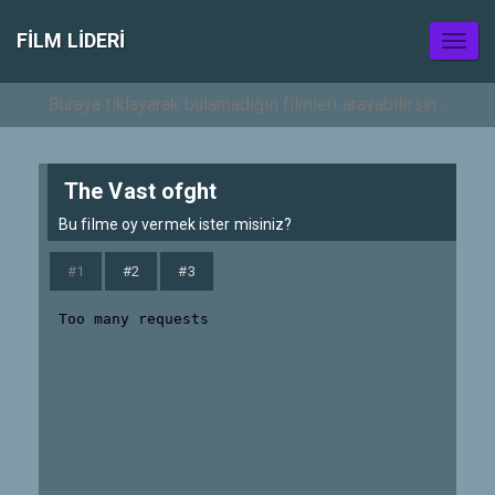
FILM LIDERI
Toggl
naviga
The Vast ofght
Bu filme oy vermek ister misiniz?
#1
#2
#3