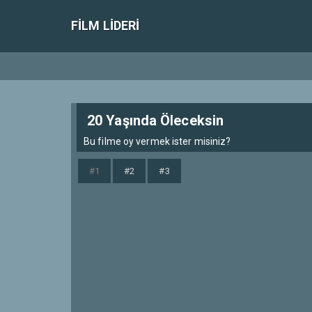
FILM LIDERI
20 Yaşında Öleceksin
Bu filme oy vermek ister misiniz?
#1
#2
#3