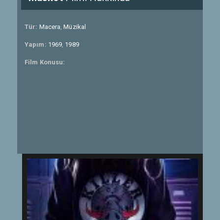
Tür:
Macera
,
Müzikal
Yapım:
1969
,
1989
Film Konusu: