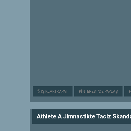
IŞIKLARI KAPAT
PINTEREST'DE PAYLAŞ
Athlete A Jimnastikte Taciz Skanda