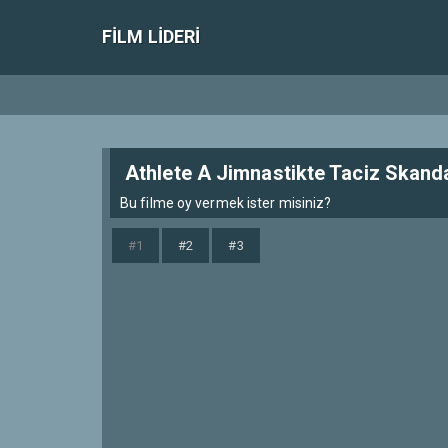
FILM LIDERI
Athlete A Jimnastikte Taciz Skanda
Bu filme oy vermek ister misiniz?
#1
#2
#3