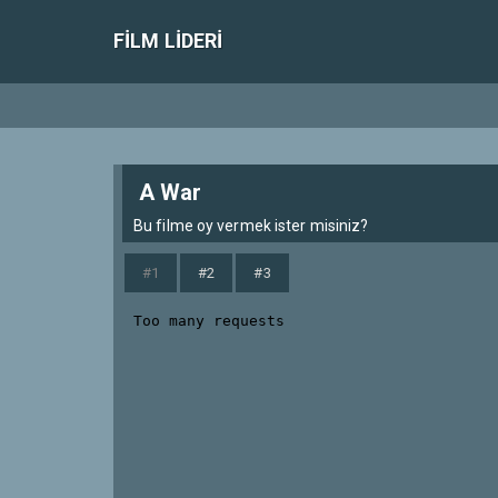
FILM LIDERI
A War
Bu filme oy vermek ister misiniz?
#1
#2
#3