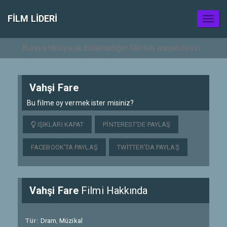
FILM LIDERI
Toggl
naviga
Vahşi Fare
Bu filme oy vermek ister misiniz?
IŞIKLARI KAPAT
PINTEREST'DE PAYLAŞ
FACEBOOK'TA PAYLAŞ
TWITTER'DA PAYLAŞ
Vahşi Fare
Filmi Hakkında
Tür:
Dram
,
Müzikal