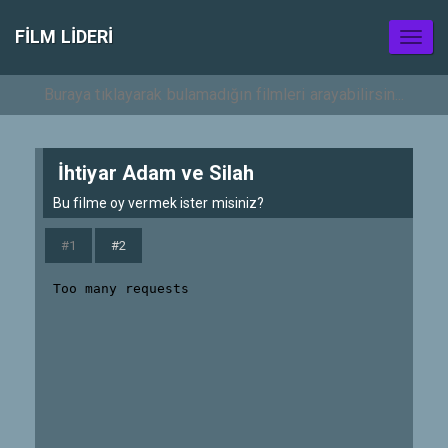
FILM LIDERI
Toggl
naviga
İhtiyar Adam ve Silah
Bu filme oy vermek ister misiniz?
#1
#2