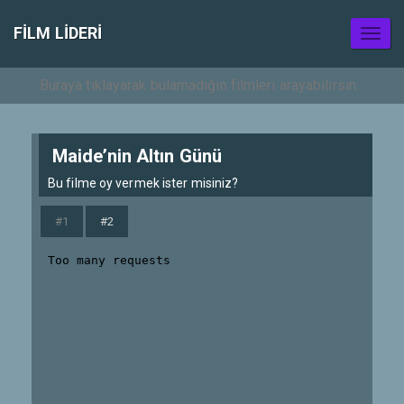
FILM LIDERI
Toggl
naviga
Maide’nin Altın Günü
Bu filme oy vermek ister misiniz?
#1
#2