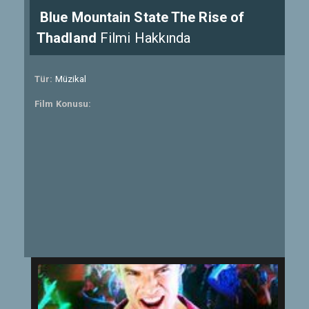
Blue Mountain State The Rise of
Thadland
Filmi Hakkında
Tür:
Müzikal
Film Konusu: