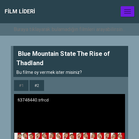
FILM LIDERI
Toggl
naviga
Blue Mountain State The Rise of
Thadland
Bu filme oy vermek ister misiniz?
#1
#2