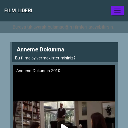
FILM LIDERI
Toggl
naviga
Anneme Dokunma
Bu filme oy vermek ister misiniz?