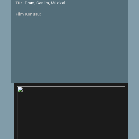
Tür:
Dram
,
Gerilim
,
Müzikal
Film Konusu: