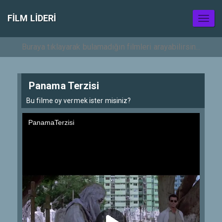
FILM LIDERI
Toggl
naviga
Panama Terzisi
Bu filme oy vermek ister misiniz?