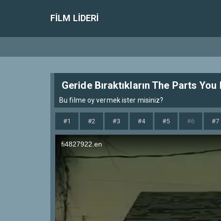
FILM LIDERI
Geride Bıraktıkların The Parts You
Bu filme oy vermek ister misiniz?
#1
#2
#3
#4
#5
#6
#7