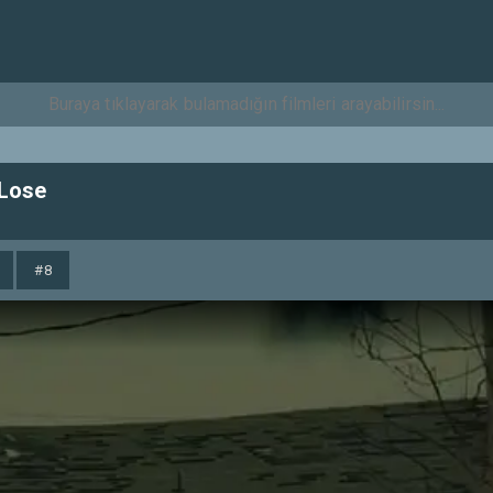
 Lose
#8