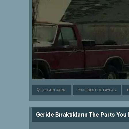
IŞIKLARI KAPAT
PINTEREST'DE PAYLAŞ
Geride Bıraktıkların The Parts You