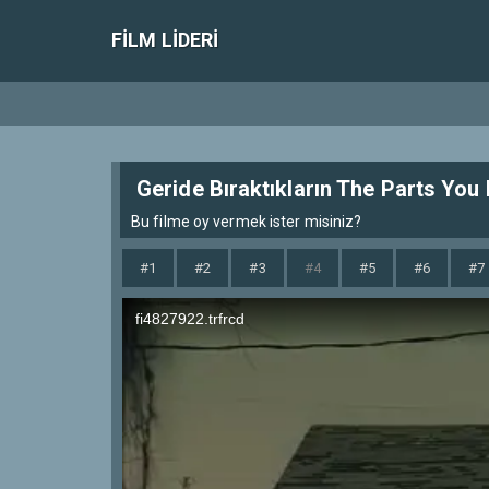
FILM LIDERI
Geride Bıraktıkların The Parts You
Bu filme oy vermek ister misiniz?
#1
#2
#3
#4
#5
#6
#7