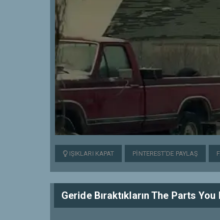
IŞIKLARI KAPAT
PINTEREST'DE PAYLAŞ
Geride Bıraktıkların The Parts You