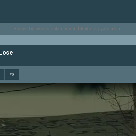
 Lose
#8