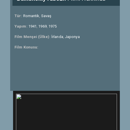
Tür:
Romantik
,
Savaş
Yapım:
1941
,
1969
,
1975
Film Menşei (Ülke):
İrlanda
,
Japonya
Film Konusu: