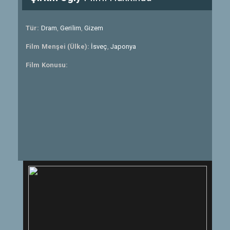
Tür:
Dram
,
Gerilim
,
Gizem
Film Menşei (Ülke):
İsveç
,
Japonya
Film Konusu: