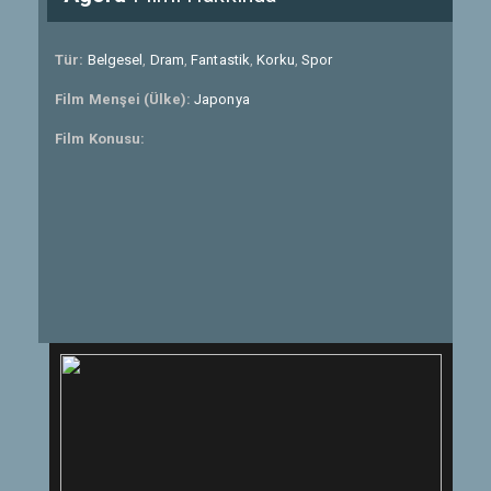
Tür:
Belgesel
,
Dram
,
Fantastik
,
Korku
,
Spor
Film Menşei (Ülke):
Japonya
Film Konusu: