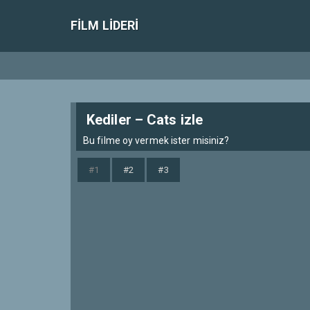
FILM LIDERI
Kediler – Cats izle
Bu filme oy vermek ister misiniz?
#1
#2
#3