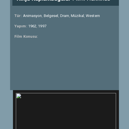
Tür:
Animasyon
,
Belgesel
,
Dram
,
Müzikal
,
Western
Yapım:
1962
,
1997
Film Konusu: