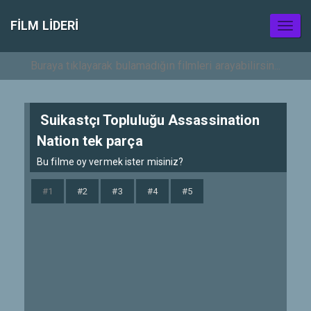
FILM LIDERI
Toggl
naviga
Suikastçı Topluluğu Assassination
Nation tek parça
Bu filme oy vermek ister misiniz?
#1
#2
#3
#4
#5