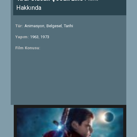
Hakkında
Tür:
Animasyon
,
Belgesel
,
Tarihi
Yapım:
1963
,
1973
Film Konusu: