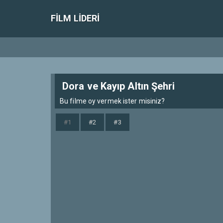
FILM LIDERI
Dora ve Kayıp Altın Şehri
Bu filme oy vermek ister misiniz?
#1
#2
#3