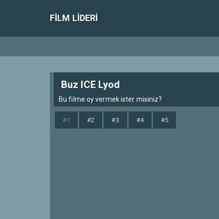
FILM LIDERI
Buz ICE Lyod
Bu filme oy vermek ister misiniz?
#1
#2
#3
#4
#5