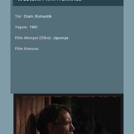
Tür:
Dram
,
Romantik
Yapım:
1941
Film Menşei (Ülke):
Japonya
Film Konusu: