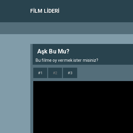
FILM LIDERI
Aşk Bu Mu?
Bu filme oy vermek ister misiniz?
#1
#2
#3