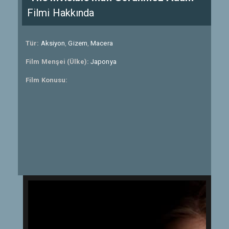
Filmi Hakkında
Tür:
Aksiyon
,
Gizem
,
Macera
Film Menşei (Ülke):
Japonya
Film Konusu: