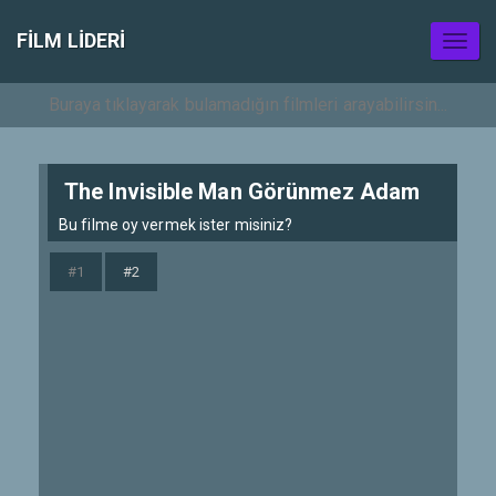
FILM LIDERI
Toggl
naviga
The Invisible Man Görünmez Adam
Bu filme oy vermek ister misiniz?
#1
#2