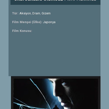
Tür:
Aksiyon
,
Dram
,
Gizem
Film Menşei (Ülke):
Japonya
Film Konusu: