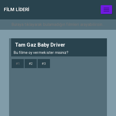
FILM LIDERI
Toggl
naviga
Tam Gaz Baby Driver
Bu filme oy vermek ister misiniz?
#1
#2
#3