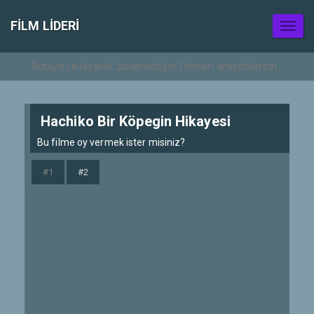
FILM LIDERI
Toggl
naviga
Hachiko Bir Köpegin Hikayesi
Bu filme oy vermek ister misiniz?
#1
#2