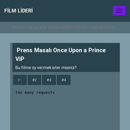
FILM LIDERI
Toggl
naviga
Prens Masalı Once Upon a Prince
ViP
Bu filme oy vermek ister misiniz?
#1
#2
#3
#4