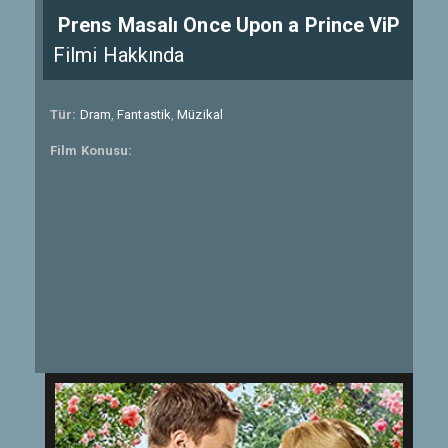
Prens Masalı Once Upon a Prince ViP
Filmi Hakkında
Tür:
Dram
,
Fantastik
,
Müzikal
Film Konusu: