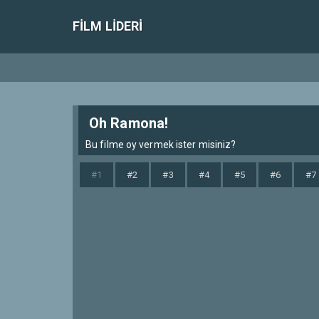
FILM LIDERI
Oh Ramona!
Bu filme oy vermek ister misiniz?
#1
#2
#3
#4
#5
#6
#7