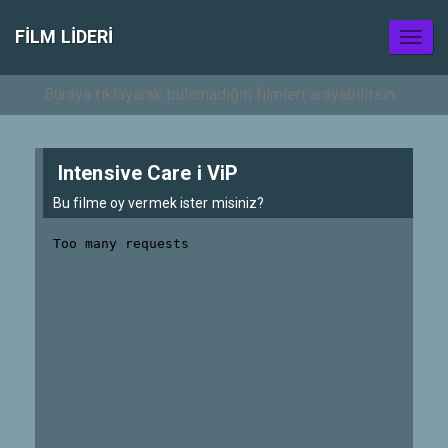
FILM LIDERI
Toggl
naviga
Intensive Care i ViP
Bu filme oy vermek ister misiniz?