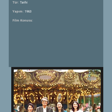
Tür:
Tarihi
Yapım:
1963
Film Konusu: