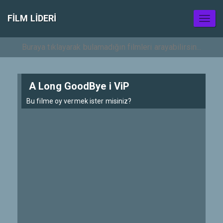
FILM LIDERI
Toggl
naviga
A Long GoodBye i ViP
Bu filme oy vermek ister misiniz?