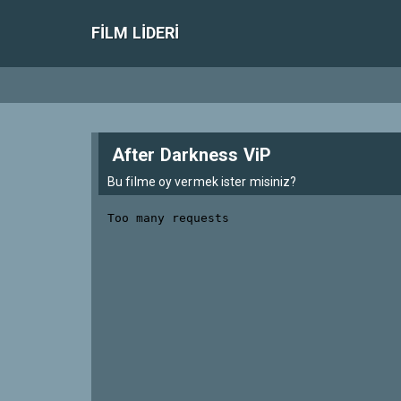
FILM LIDERI
After Darkness ViP
Bu filme oy vermek ister misiniz?