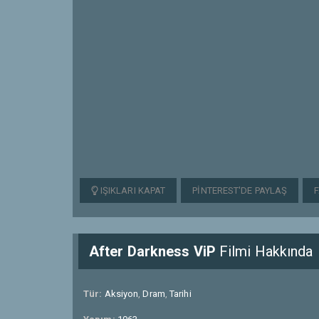
IŞIKLARI KAPAT
PINTEREST'DE PAYLAŞ
After Darkness ViP
Filmi Hakkında
Tür:
Aksiyon
,
Dram
,
Tarihi