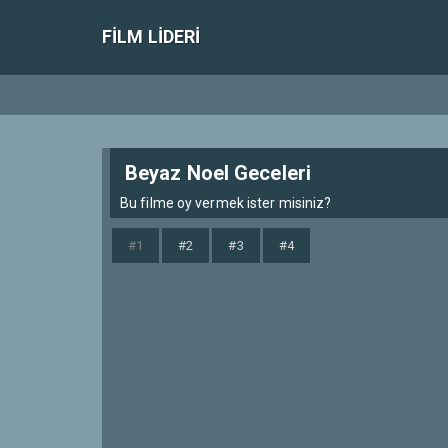
FILM LIDERI
Beyaz Noel Geceleri
Bu filme oy vermek ister misiniz?
#1
#2
#3
#4