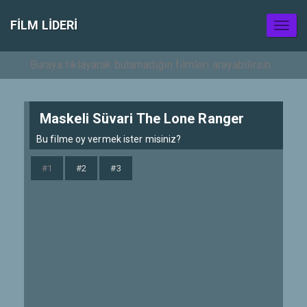
FILM LIDERI
Toggl
naviga
Maskeli Süvari The Lone Ranger
Bu filme oy vermek ister misiniz?
#1
#2
#3