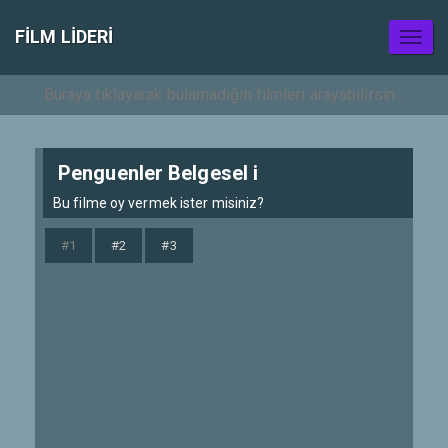
FILM LIDERI
Toggl
naviga
Penguenler Belgesel i
Bu filme oy vermek ister misiniz?
#1
#2
#3