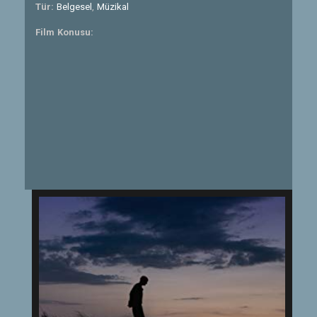
Tür:
Belgesel
,
Müzikal
Film Konusu: